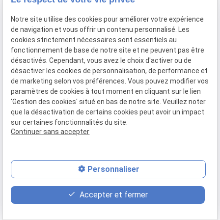
le massage balinais, le massage thaï, ou le massage
shirotchampi (d'origine indienne) ; mais aussi
Notre site utilise des cookies pour améliorer votre expérience
massage aux coquillages chauds
et massage à la
de navigation et vous offrir un contenu personnalisé. Les
bougie... Notre carte comprend une grande variété
cookies strictement nécessaires sont essentiels au
de techniques pour s'adapter à toutes les envies.
fonctionnement de base de notre site et ne peuvent pas être
désactivés. Cependant, vous avez le choix d'activer ou de
Notre carte comprend une grande variété de
désactiver les cookies de personnalisation, de performance et
techniques pour s'adapter à toutes les envies.
de marketing selon vos préférences. Vous pouvez modifier vos
paramètres de cookies à tout moment en cliquant sur le lien
Besoin de déconnecter et de vous relaxer après
'Gestion des cookies' situé en bas de notre site. Veuillez noter
une dure journée ? Le
massage californien
, tout
que la désactivation de certains cookies peut avoir un impact
en lenteur et en douceur, vous apaisera en un clin
sur certaines fonctionnalités du site.
Continuer sans accepter
d'œil. Vous êtes stressé et avez besoin d'évacuer
les tensions musculaires accumulées au fil du
temps ? Craquez pour le
massage Sweet Lomi
,
inspiré des techniques Hawaïennes.
Personnaliser
event
contact_page
phone
Pour les couples, nous proposons des massages
Accepter et fermer
en duo, une merveilleuse idée cadeau à partager.
Rendez-vous
Contact
02 31 86 73 11
Votre Institut Spa Cocooning pense également aux