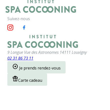
Panneau de gestion des cookies
menu
Suivez-nous
9 Longue Vue des Astronomes
14111 Louvigny
02 31 86 73 11
arrow_circle_right
Je prends rendez-vous
featured_seasonal_and_gifts
Carte cadeau