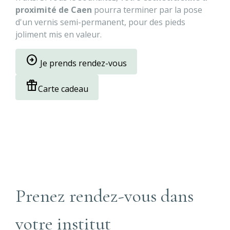
proximité de Caen
pourra terminer par la pose
d'un vernis semi-permanent, pour des pieds
joliment mis en valeur.
arrow_circle_right
Je prends rendez-vous
featured_seasonal_and_gifts
Carte cadeau
Prenez rendez-vous dans
votre institut