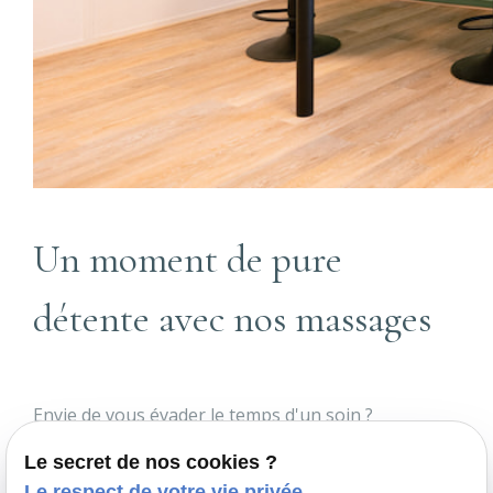
Un moment de pure
détente avec nos massages
Envie de vous évader le temps d'un soin ?
Succombez à la tentation de nos différents
Le secret de nos cookies ?
massages bien-être
. Massages du monde, comme
Le respect de votre vie privée