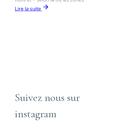
Che
arrow_forward
poi
Lire la suite
Lir
Suivez nous sur
instagram