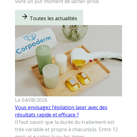
vivre un pur moment de lâcher-prise.
arrow_forward
Toutes les actualités
Le 04/08/2026
Vous envisagez l’épilation laser avec des
résultats rapide et efficace ?
Il faut savoir que la durée du traitement est
très variable et propre à chacun(e)s. Entre 12
mois et + selon la ou les zones.