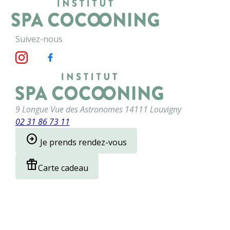
Panneau de gestion des cookies
menu
Suivez-nous
9 Longue Vue des Astronomes
14111 Louvigny
02 31 86 73 11
arrow_circle_right
Je prends rendez-vous
featured_seasonal_and_gifts
Carte cadeau