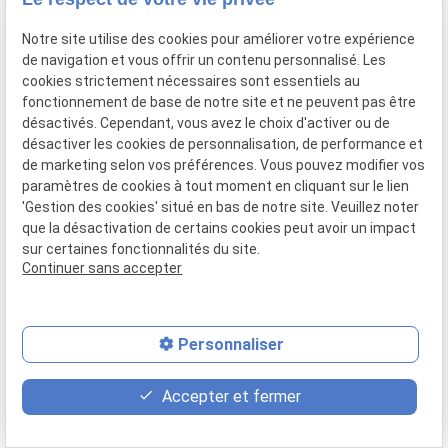
Actualités
Contact
Notre site utilise des cookies pour améliorer votre expérience
de navigation et vous offrir un contenu personnalisé. Les
Plan du site
cookies strictement nécessaires sont essentiels au
fonctionnement de base de notre site et ne peuvent pas être
Mentions légales
désactivés. Cependant, vous avez le choix d'activer ou de
Politique de confidentialité
désactiver les cookies de personnalisation, de performance et
Gestion des cookies
de marketing selon vos préférences. Vous pouvez modifier vos
paramètres de cookies à tout moment en cliquant sur le lien
Me contacter
'Gestion des cookies' situé en bas de notre site. Veuillez noter
que la désactivation de certains cookies peut avoir un impact
02 31 86 73 11
sur certaines fonctionnalités du site.
institutspacocooning@gmail.com
Continuer sans accepter
9 Longue Vue des Astronomes
14111 Louvigny
SIRET :
91978707700016
Personnaliser
event
contact_page
phone
Accepter et fermer
Rendez-vous
Contact
02 31 86 73 11