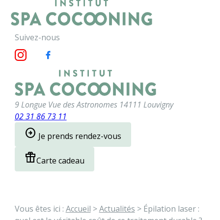
Panneau de gestion des cookies
menu
Suivez-nous
9 Longue Vue des Astronomes
14111 Louvigny
02 31 86 73 11
arrow_circle_right
Je prends rendez-vous
featured_seasonal_and_gifts
Carte cadeau
Vous êtes ici :
Accueil
>
Actualités
> Épilation laser :