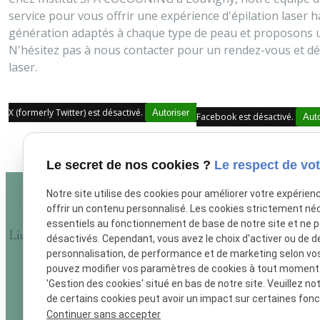
service pour vous offrir une expérience d'épilation laser 
génération adaptés à chaque type de peau et proposons un
N'hésitez pas à nous contacter pour un rendez-vous et déco
laser.
X (formerly Twitter) est désactivé.
Autoriser
Facebook est désactivé.
Auto
Le secret de nos cookies ?
Le respect de vot
Notre site utilise des cookies pour améliorer votre expérien
offrir un contenu personnalisé. Les cookies strictement né
essentiels au fonctionnement de base de notre site et ne 
Liens utiles
désactivés. Cependant, vous avez le choix d'activer ou de d
personnalisation, de performance et de marketing selon vo
Accueil
pouvez modifier vos paramètres de cookies à tout moment en
L'institut
'Gestion des cookies' situé en bas de notre site. Veuillez no
de certains cookies peut avoir un impact sur certaines fonct
Actualités
Continuer sans accepter
Contact