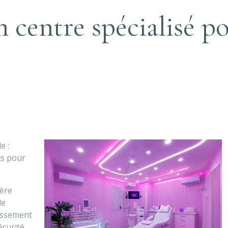
entre spécialisé pou
e :
rts pour
ière
de
lissement
curité.