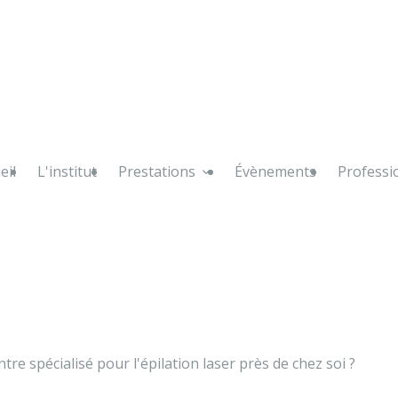
eil
L'institut
Prestations
Évènements
Professi
re spécialisé pour l'épilation laser près de chez soi ?