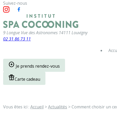
Suivez-nous
Panneau de gestion des cookies
9 Longue Vue des Astronomes
14111 Louvigny
02 31 86 73 11
Accu
arrow_circle_right
Je prends rendez-vous
featured_seasonal_and_gifts
Carte cadeau
Vous êtes ici :
Accueil
>
Actualités
> Comment choisir un cent